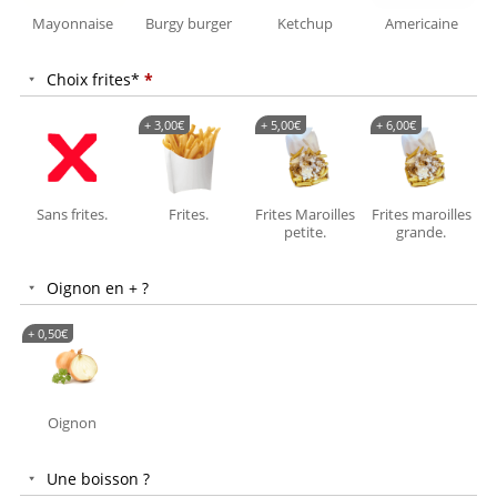
Mayonnaise
Burgy burger
Ketchup
Americaine
Choix frites*
*
+
3,00
€
+
5,00
€
+
6,00
€
Sans frites.
Frites.
Frites Maroilles
Frites maroilles
F
petite.
grande.
Oignon en + ?
+
0,50
€
Oignon
Une boisson ?