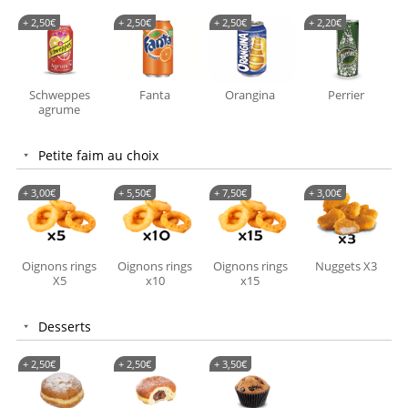
+
2,50
€
+
2,50
€
+
2,50
€
+
2,20
€
Schweppes
Fanta
Orangina
Perrier
agrume
Petite faim au choix
+
3,00
€
+
5,50
€
+
7,50
€
+
3,00
€
Oignons rings
Oignons rings
Oignons rings
Nuggets X3
X5
x10
x15
Desserts
+
2,50
€
+
2,50
€
+
3,50
€