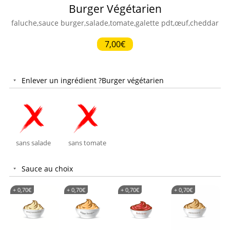
Burger Végétarien
faluche,sauce burger,salade,tomate,galette pdt,œuf,cheddar
7,00€
Enlever un ingrédient ?Burger végétarien
sans salade
sans tomate
Sauce au choix
+
0,70
€
+
0,70
€
+
0,70
€
+
0,70
€