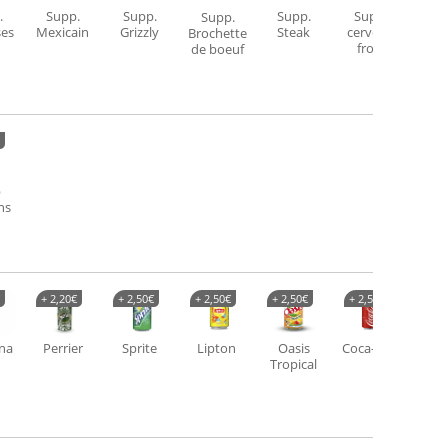
.
Supp.
Supp.
Supp.
Supp.
Su
Supp.
ses
Mexicain
Grizzly
Steak
cervelas
cerv
Brochette
froid
ch
de boeuf
p
ns
+
2,20
€
+
2,50
€
+
2,50
€
+
2,50
€
+
2,50
€
+
2,
na
Perrier
Sprite
Lipton
Oasis
Coca-cola
Fa
Tropical
cit