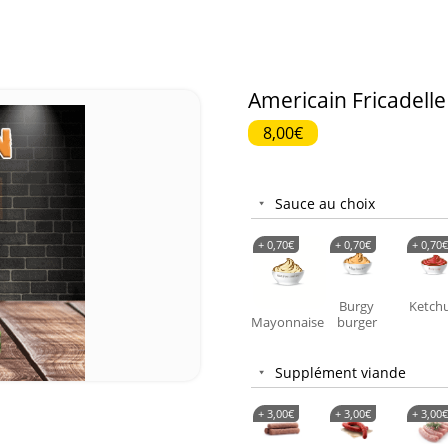
Americain Fricadelle
8,00€
Sauce au choix
+
0,70
€
+
0,70
€
+
0,70
€
Burgy
Ketch
Mayonnaise
burger
Supplément viande
+
3,00
€
+
3,00
€
+
3,00
€