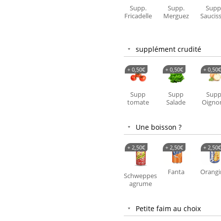
Supp.
Supp.
Supp
Fricadelle
Merguez
Saucis
supplément crudité
+
0,50
€
+
0,50
€
+
0,50
€
Supp
Supp
Sup
tomate
Salade
Oigno
Une boisson ?
+
2,50
€
+
2,50
€
+
2,50
€
Fanta
Orangi
Schweppes
agrume
Petite faim au choix