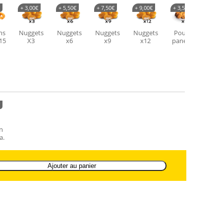
+
3,00
€
+
5,50
€
+
7,50
€
+
9,00
€
+
3,50
€
+
6,
ns
Nuggets
Nuggets
Nuggets
Nuggets
Poulet
Pou
x15
X3
x6
x9
x12
pané X3
pan
n
a.
Ajouter au panier