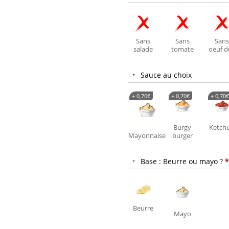
Sans
Sans
Sans
salade
tomate
oeuf d
Sauce au choix
+
0,70
€
+
0,70
€
+
0,70
€
Burgy
Ketch
Mayonnaise
burger
Base : Beurre ou mayo ?
*
Beurre
Mayo