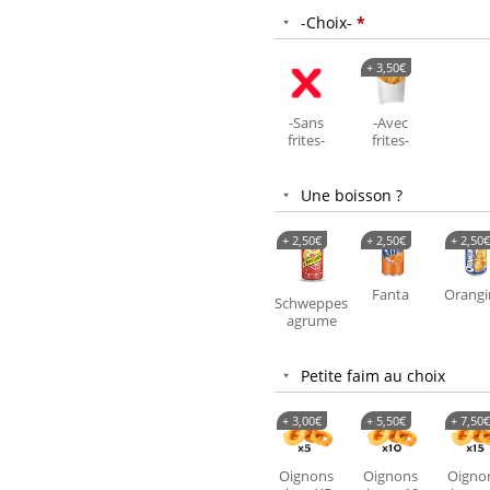
-Choix-
*
+
3,50
€
-Sans
-Avec
frites-
frites-
Une boisson ?
+
2,50
€
+
2,50
€
+
2,50
€
Fanta
Orangi
Schweppes
agrume
Petite faim au choix
+
3,00
€
+
5,50
€
+
7,50
€
Oignons
Oignons
Oigno