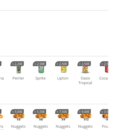
+
2,20
€
+
2,50
€
+
2,50
€
+
2,50
€
+
2,50
€
+
2,
na
Perrier
Sprite
Lipton
Oasis
Coca-cola
Fa
Tropical
cit
+
3,00
€
+
5,50
€
+
7,50
€
+
9,00
€
+
3,50
€
+
6,
ns
Nuggets
Nuggets
Nuggets
Nuggets
Poulet
Pou