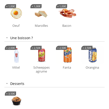
+
1,00
€
+
1,00
€
+
1,00
€
Oeuf
Maroilles
Bacon
Une boisson ?
+
2,00
€
+
2,50
€
+
2,50
€
+
2,50
€
Vittel
Schweppes
Fanta
Orangina
agrume
Desserts
+
3,50
€