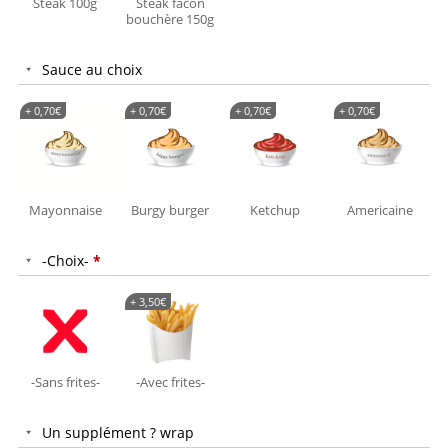
Steak 100g
Steak facon
bouchère 150g
Sauce au choix
+
0,70
€
+
0,70
€
+
0,70
€
+
0,70
€
Mayonnaise
Burgy burger
Ketchup
Americaine
-Choix-
*
+
3,50
€
-Sans frites-
-Avec frites-
Un supplément ? wrap