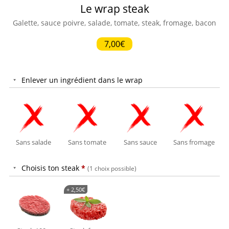
Le wrap steak
Galette, sauce poivre, salade, tomate, steak, fromage, bacon
7,00€
Enlever un ingrédient dans le wrap
Sans salade
Sans tomate
Sans sauce
Sans fromage
Choisis ton steak
*
(1 choix possible)
+
2,50
€