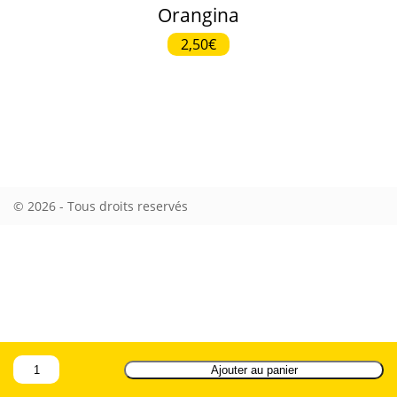
Orangina
2,50€
© 2026 - Tous droits reservés
rulet
gates
blackjack
casibom
casibom
casibom
casibom
oyna
of
oyna
giriş
giriş
olympus
quantité
Ajouter au panier
de
Orangina