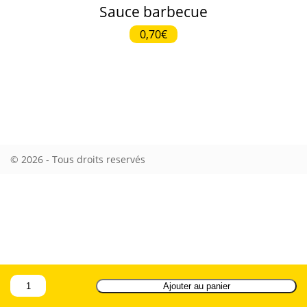
Sauce barbecue
0,70€
© 2026 - Tous droits reservés
rulet
gates
blackjack
casibom
casibom
casibom
casibom
oyna
of
oyna
giriş
giriş
olympus
quantité
Ajouter au panier
de
Sauce