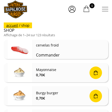
0
accueil
/ shop
SHOP
Trié
Affichage de 1–24 sur 123 résultats
par
prix
croissant
cervelas froid
Commander
Mayonnaise
0,70
€
Burgy burger
0,70
€